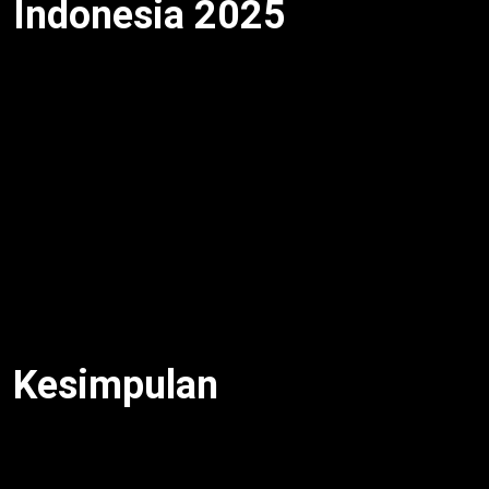
Indonesia 2025
Cadangan devisa turun bayar utang
diprediksi stabil
US$145-150 miliar akhir 2025. Selain itu, ekspor naik
5%. Untuk itu, surplus neraca US$4 miliar. Meski
begitu, geopolitik tantang. Oleh karena itu,
diversifikasi devisa kunci. Dengan demikian, prospek
cerah.
Inflasi global dan suku bunga Fed pengaruh. BI
proaktif intervensi.
Kesimpulan
Cadangan devisa turun bayar utang
jadi US$148,7
miliar September 2025. Penyebab utang LN dan