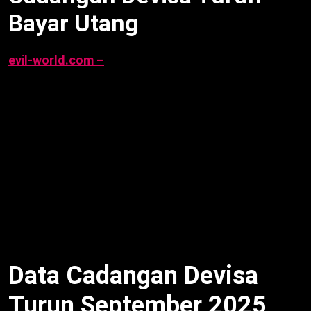
Bayar Utang
evil-world.com –
Cadangan devisa turun bayar
utang
Indonesia jadi US$148,7 miliar akhir
September 2025, menurut Bank Indonesia per 7
Oktober 2025. Penurunan dari US$150,7 miliar
Agustus akibat pembayaran utang LN dan
stabilisasi rupiah. Artikel ini ulas data BI, penyebab,
dampak, respons, dan prospek, per 7 Oktober 2025,
10:00 WIB.
Data Cadangan Devisa
Turun September 2025