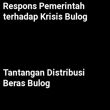
Respons Pemerintah
terhadap Krisis Bulog
Bulog target distribusi 1,2 juta ton. Selain itu,
beras
numpuk Bulog turun mutu
dorong audit gudang.
Untuk itu, Kementan koordinasi. Meski begitu,
anggaran terbatas. Oleh karena itu, Perum Bulog
restrukturisasi. Dengan demikian, efisiensi naik.
Tantangan Distribusi
Beras Bulog
Beras numpuk Bulog turun mutu
akibat logistik
lambat. Selain itu, banjir hambat distribusi. Untuk itu,