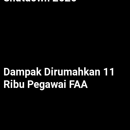
Shutdown akibat Kongres gagal setujui anggaran
sementara. Contohnya, perselisihan Partai Republik-
Demokrat soal spending bill. Selain itu, Trump dorong
pemotongan anggaran FAA. Akibatnya, 80% pegawai
FAA dirumahkan. Dengan pendekatan aktif, Biden
pimpin negosiasi darurat.
Dampak Dirumahkan 11
Ribu Pegawai FAA
Pemerintah AS Shutdown
ganggu operasi
penerbangan. Contohnya, kontrol lalu lintas udara
terbatas, delay 30% penerbangan domestik. Selain
itu, keselamatan turun. Akibatnya, maskapai rugi $2