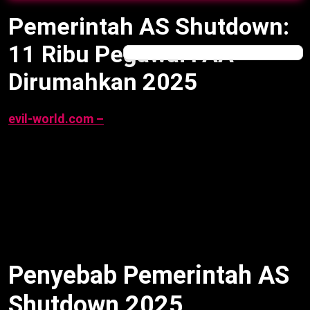
Pemerintah AS Shutdown:
11 Ribu Pegawai FAA
Dirumahkan 2025
evil-world.com –
Pemerintah AS Shutdown
picu
dirumahkan 11 ribu pegawai FAA, 5 Oktober 2025.
Contohnya, shutdown karena kesulitan anggaran
Kongres. Selain itu, penerbangan domestik
terganggu. Akibatnya, delay naik 20%. Artikel ini
rangkum penyebab, dampak, dan solusi, berdasarkan
berita terkini 2025, per 5 Oktober 2025, 16:00 WIB.
Penyebab Pemerintah AS
Shutdown 2025