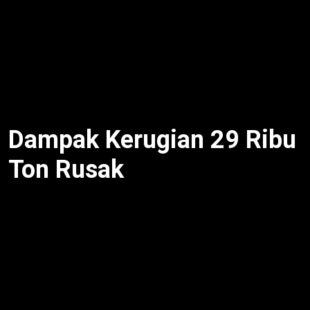
Beras numpuk Bulog turun mutu
karena distribusi
macet. Selain itu, serapan petani 1,5 juta ton. Untuk
itu, gudang penuh. Meski begitu, penyimpanan buruk.
Oleh karena itu, 29 ribu ton rusak. Dengan demikian,
manajemen perlu.
Dampak Kerugian 29 Ribu
Ton Rusak
Beras numpuk Bulog turun mutu
rugikan Rp 290
miliar. Selain itu, ketahanan pangan goyah. Untuk itu,
beras impor naik 20%. Meski begitu, harga beras
stabil. Oleh karena itu, distribusi terganggu. Dengan
demikian, ekonomi petani tertekan.