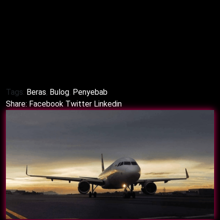
ton stok, 29 ribu ton rusak. Penyebab distribusi
macet. Selain itu, pemerintah audit. Untuk itu,
prospek logistik cerah. Meski begitu, manajemen
gudang perlu. Dengan demikian, ketahanan pangan
terjaga.
Tags:
Beras
,
Bulog
,
Penyebab
Share:
Facebook
Twitter
Linkedin