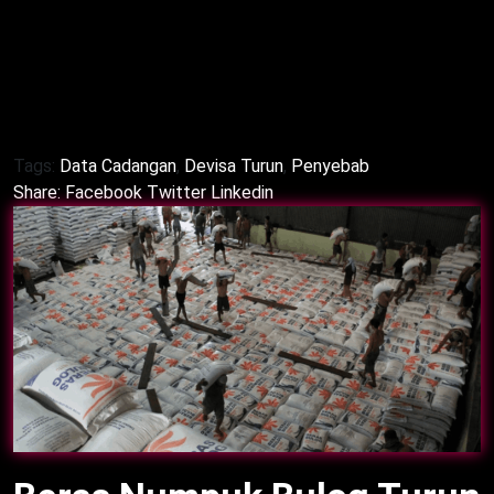
stabilisasi rupiah. Selain itu, BI sebut tetap kuat.
Untuk itu, dampak minim. Meski begitu, sinergi
penting. Dengan demikian, ketahanan eksternal
terjaga.
Tags:
Data Cadangan
,
Devisa Turun
,
Penyebab
Share:
Facebook
Twitter
Linkedin