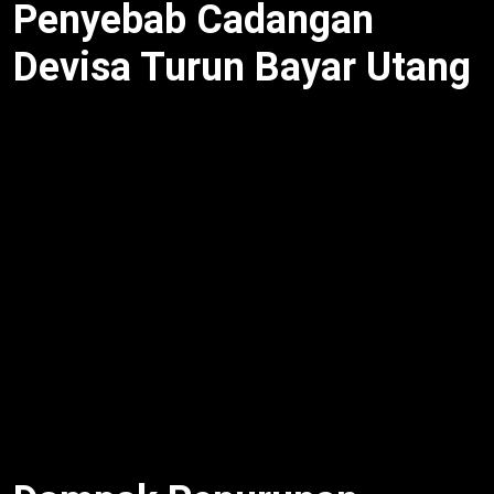
Penyebab Cadangan
Devisa Turun Bayar Utang
Cadangan devisa turun bayar utang
utama dari
pembayaran pokok dan bunga utang LN. Selain itu,
stabilisasi rupiah lawan volatilitas global. Untuk itu,
outflow modal asing Rp20 triliun Q3 2025. Meski
begitu, ekspor nonmigas naik 5%. Oleh karena itu,
neraca dagang surplus US$3 miliar. Dengan
demikian, BI intervensi valas.
Utang LN pemerintah US$210 miliar triwulan II 2025.
Pembayaran rutin tekan cadangan. BI pantau
prospek ekspor terjaga dan persepsi investor positif.