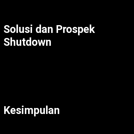
miliar/hari. Dengan langkah aktif, FAA prioritaskan
penerbangan komersial.
Solusi dan Prospek
Shutdown
Kongres targetkan resolusi 7 Oktober 2025.
Contohnya, spending bill sementara. Selain itu, FAA
rekrut sementara. Akibatnya, operasi normal dalam
1 minggu. Dengan pendekatan aktif, pemerintah AS
cegah shutdown berulang.
Kesimpulan
Pemerintah AS Shutdown
dirumahkan 11 ribu