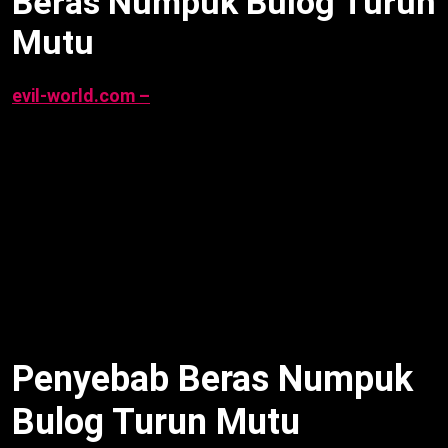
Beras Numpuk Bulog Turun
Mutu
evil-world.com –
Beras numpuk Bulog turun mutu
dengan stok 1,45 juta ton dan 29 ribu ton rusak,
menurut Dirut Bulog per 6 Oktober 2025. Krisis
distribusi ancam ketahanan pangan. Artikel ini ulas
penyebab, dampak kerugian, respons pemerintah,
distribusi, dan prospek, per 7 Oktober 2025, 10:00
WIB.
Penyebab Beras Numpuk
Bulog Turun Mutu