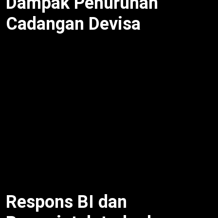
Dampak Penurunan
Cadangan Devisa
Cadangan devisa turun bayar utang
tak ancam
ketahanan eksternal. Selain itu, rupiah stabil
Rp15.500/US$. Untuk itu, impor tetap lancar. Meski
begitu, pasar keuangan sensitif. Oleh karena itu, BI
tingkatkan sinergi pemerintah. Dengan demikian,
imbal hasil investasi menarik.
Penurunan 1,3% tak signifikan. Cadangan masih
dukung 6 bulan impor, jauh di atas 3 bulan standar
IMF.
Respons BI dan