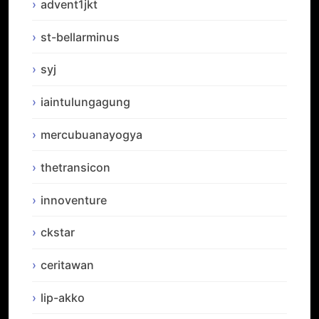
advent1jkt
st-bellarminus
syj
iaintulungagung
mercubuanayogya
thetransicon
innoventure
ckstar
ceritawan
lip-akko