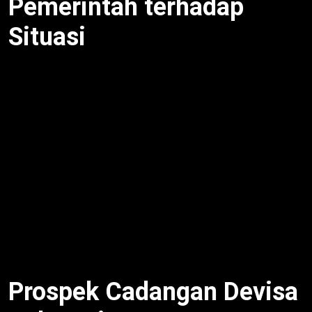
Pemerintah terhadap
Situasi
Cadangan devisa turun bayar utang
dipantau BI
ketat. Selain itu, sinergi dengan pemerintah kuatkan
eksternal. Untuk itu, Ramdan sebut prospek ekspor
terjaga. Meski begitu, kebijakan stabilisasi rupiah
prioritas. Oleh karena itu, neraca modal surplus.
Dengan demikian, sistem keuangan aman.
Pemerintah dorong ekspor komoditas. BI optimis
cadangan memadai untuk pertumbuhan
berkelanjutan.
Prospek Cadangan Devisa