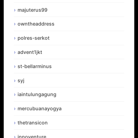
majuterus99
owntheaddress
polres-serkot
advent1jkt
st-bellarminus
syj
iaintulungagung
mercubuanayogya
thetransicon
innoventure