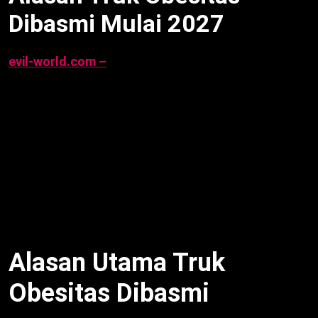
Dibasmi Mulai 2027
evil-world.com –
Alasan truk obesitas dibasmi
mulai 1 Januari 2027 untuk cegah kecelakaan dan
kerusakan jalan, menurut Menko AHY per 6 Oktober
2025. Kebijakan Zero ODOL tak ditunda lagi. Artikel ini
ulas alasan utama, dampak ODOL, komitmen
pemerintah, respons asosiasi, dan prospek, per 7
Oktober 2025, 10:00 WIB.
Alasan Utama Truk
Obesitas Dibasmi