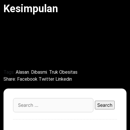
Kesimpulan
Alasan truk obesitas dibasmi
mulai 2027 cegah
kecelakaan dan hemat Rp puluhan triliun. Dampak
ODOL serius. Selain itu, pemerintah komitmen. Untuk
itu, asosiasi dukung. Meski begitu, transisi perlu.
Dengan demikian, jalan aman.
Tags:
Alasan
,
Dibasmi
,
Truk Obesitas
Share:
Facebook
Twitter
Linkedin
Search
for: