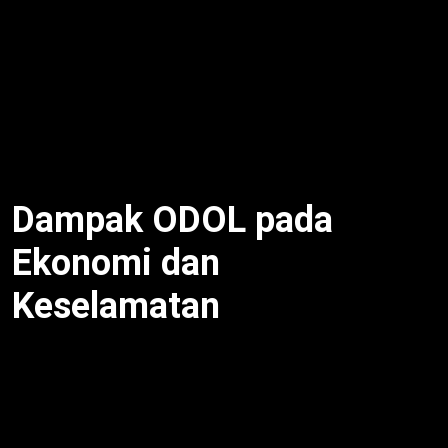
Alasan truk obesitas dibasmi
utama cegah
kecelakaan fatal. Selain itu, ODOL sebabkan korban
jiwa dan luka. Untuk itu, kerusakan jalan Rp puluhan
triliun/tahun. Meski begitu, supir tak selalu salah.
Oleh karena itu, perusahaan bertanggung jawab.
Dengan demikian, Zero ODOL prioritas.
Dampak ODOL pada
Ekonomi dan
Keselamatan
ODOL rusak infrastruktur Rp 50 T/tahun. Selain itu,
alasan truk obesitas dibasmi
karena PHK dan biaya
perbaikan. Untuk itu, kecelakaan naik 20%. Meski
begitu, ekonomi logistik terganggu. Oleh karena itu,