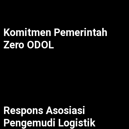
pemerintah hitung dampak minim. Dengan demikian,
manfaat jangka panjang.
Komitmen Pemerintah
Zero ODOL
Menko AHY komitmen Zero ODOL 1 Januari 2027.
Selain itu,
alasan truk obesitas dibasmi
perhatian
Prabowo. Untuk itu, rapat koordinasi kementerian.
Meski begitu, tak ditunda lagi. Oleh karena itu, atensi
DPR. Dengan demikian, implementasi efektif.
Respons Asosiasi
Pengemudi Logistik