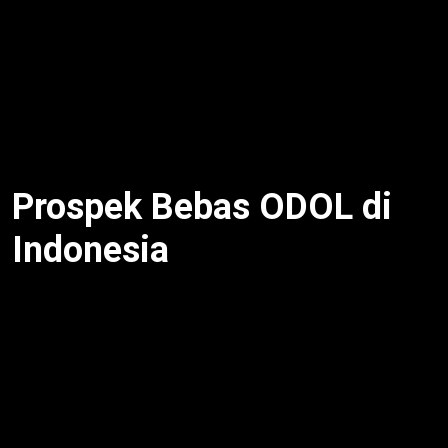
Asosiasi setuju Zero ODOL. Selain itu,
alasan truk
obesitas dibasmi
tak salahkan supir. Untuk itu,
perusahaan yang atur muatan. Meski begitu, transisi
butuh infrastruktur. Oleh karena itu, koordinasi
penting. Dengan demikian, dukungan penuh.
Prospek Bebas ODOL di
Indonesia
Alasan truk obesitas dibasmi
dorong logistik aman
2027. Selain itu, jalan tahan lama. Untuk itu, ekonomi
tumbuh 2%. Meski begitu, tantangan pengawasan.
Oleh karena itu, teknologi timbangan kunci. Dengan
demikian, prospek cerah.