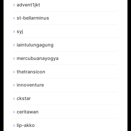
advent1jkt
st-bellarminus
syj
iaintulungagung
mercubuanayogya
thetransicon
innoventure
ckstar
ceritawan
lip-akko