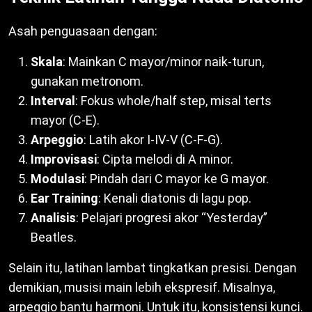
Asah penguasaan dengan:
Skala
: Mainkan C mayor/minor naik-turun,
gunakan metronom.
Interval
: Fokus whole/half step, misal terts
mayor (C-E).
Arpeggio
: Latih akor I-IV-V (C-F-G).
Improvisasi
: Cipta melodi di A minor.
Modulasi
: Pindah dari C mayor ke G mayor.
Ear Training
: Kenali diatonis di lagu pop.
Analisis
: Pelajari progresi akor “Yesterday”
Beatles.
Selain itu, latihan lambat tingkatkan presisi. Dengan
demikian, musisi main lebih ekspresif. Misalnya,
arpeggio bantu harmoni. Untuk itu, konsistensi kunci.