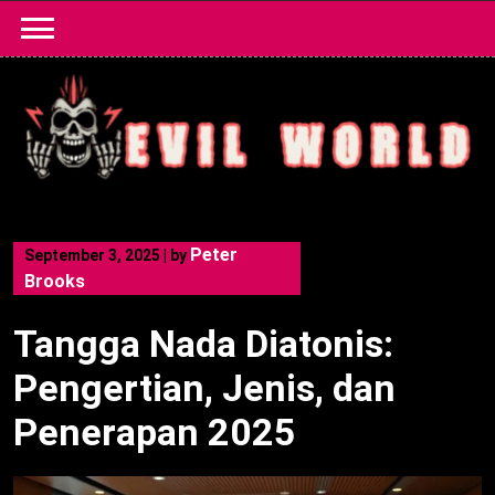
Skip
to
content
Peter
September 3, 2025
|
by
Brooks
Tangga Nada Diatonis:
Pengertian, Jenis, dan
Penerapan 2025