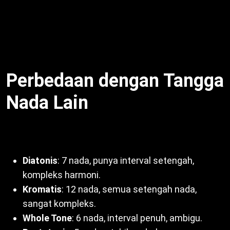
Dengan kata lain, cocok pemula hingga profesional.
Misalnya, gitaris blues andalkan pentatonis minor.
Untuk itu, skala ini populer. Oleh sebab itu,
Tangga
Nada Pentatonis
powerful.
Perbedaan dengan Tangga
Nada Lain
Bandingkan pentatonis dengan lainnya:
Diatonis
: 7 nada, punya interval setengah,
kompleks harmoni.
Kromatis
: 12 nada, semua setengah nada,
sangat kompleks.
Whole Tone
: 6 nada, interval penuh, ambigu.