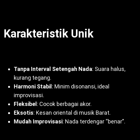
variasi ini perluas kreativitas. Oleh sebab itu,
Tangga
Nada Pentatonis
serbaguna.
Karakteristik Unik
Tangga nada pentatonis punya ciri:
Tanpa Interval Setengah Nada
: Suara halus,
kurang tegang.
Harmoni Stabil
: Minim disonansi, ideal
improvisasi.
Fleksibel
: Cocok berbagai akor.
Eksotis
: Kesan oriental di musik Barat.
Mudah Improvisasi
: Nada terdengar “benar”.
Selain itu, karakter ini buat pentatonis menarik.