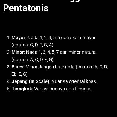
Pentatonis
Beragam jenis pentatonis:
Mayor
: Nada 1, 2, 3, 5, 6 dari skala mayor
(contoh: C, D, E, G, A).
Minor
: Nada 1, 3, 4, 5, 7 dari minor natural
(contoh: A, C, D, E, G).
Blues
: Minor dengan blue note (contoh: A, C, D,
Eb, E, G).
Jepang (In Scale)
: Nuansa oriental khas.
Tiongkok
: Variasi budaya dan filosofis.
Selain itu, setiap jenis ciptakan suasana unik.
Dengan demikian, musisi pilih sesuai ekspresi.
Misalnya, blues pentatonis kunci solo jazz. Untuk itu,