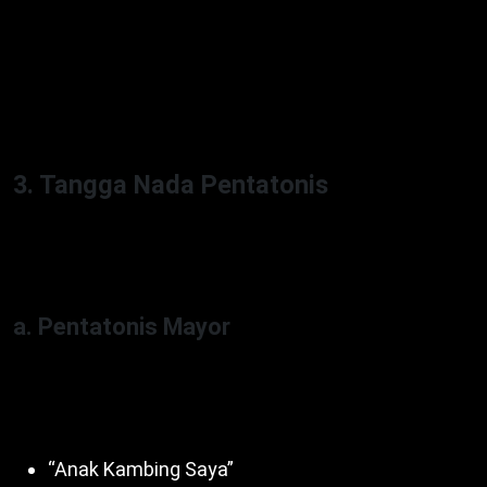
Dengan demikian, minor cocok untuk lagu emosional.
Misalnya, “Gugur Bunga” gunakan minor harmonis.
Untuk itu,
Tangga Nada Kromatis, Diatonis,
Pentatonis
serbaguna.
3. Tangga Nada Pentatonis
Pentatonis gunakan 5 nada dari 7 nada diatonis,
ciptakan nuansa sederhana. Dua jenis utama:
a. Pentatonis Mayor
Nada 1-2-3-5-6 (C-D-E-G-A). Selain itu, beri kesan
ceria. Contoh lagu:
“Anak Kambing Saya”