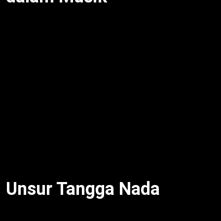
Tangga Nada Kromatis, Diatonis, Pentatonis
adalah urutan nada berjenjang dengan jarak tertentu,
menurut
e-Modul Seni Musik Kelas XI (2018)
Kemdikbud. Jarak nada bervariasi (½, 1, 1½, 2),
ciptakan karakter lagu. Selain itu, tangga nada atur
melodi, seperti do-re-mi-fa-sol-la-si atau laras pelog.
Dengan demikian, setiap jenis punya ciri unik.
Misalnya, “Indonesia Raya” gunakan diatonis mayor
untuk kesan megah. Untuk itu,
Tangga Nada
Kromatis, Diatonis, Pentatonis
kunci harmoni
musik.
Unsur Tangga Nada
Tangga nada punya unsur: