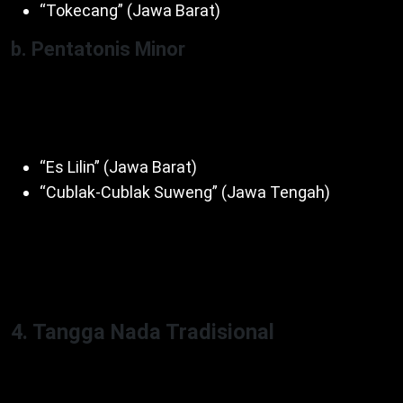
“Tokecang” (Jawa Barat)
b. Pentatonis Minor
Nada 6-1-2-3-5 (A-C-D-E-G). Nuansa sedih atau
tenang. Contoh lagu:
“Es Lilin” (Jawa Barat)
“Cublak-Cublak Suweng” (Jawa Tengah)
Dengan demikian, pentatonis populer di musik
tradisional. Misalnya, gamelan gunakan pentatonis.
Untuk itu, sederhana tapi kaya.
4. Tangga Nada Tradisional
Tangga Nada Kromatis, Diatonis, Pentatonis
meliputi tradisional, terutama pentatonis pelog dan