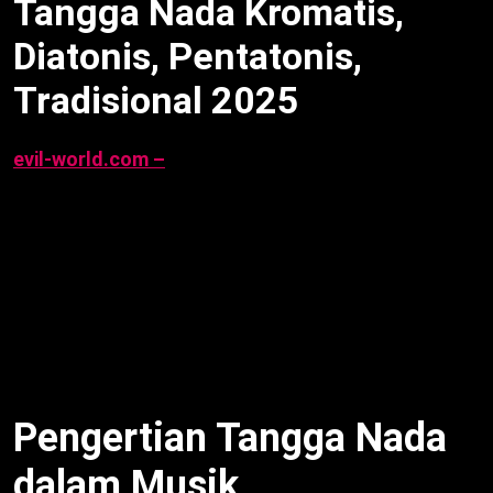
Tangga Nada Kromatis,
Diatonis, Pentatonis,
Tradisional 2025
evil-world.com –
Tangga Nada Kromatis, Diatonis,
Pentatonis
adalah elemen dasar seni musik yang
menentukan susunan nada dalam sebuah
komposisi. Dari do-re-mi hingga laras pelog, tangga
nada ciptakan nuansa beragam, dari gembira hingga
khidmat. Artikel ini jelaskan pengertian, jenis, unsur,
dan contoh lagu, berdasarkan sumber pengguna per
23 September 2025, 08:45 WIB.
Pengertian Tangga Nada
dalam Musik