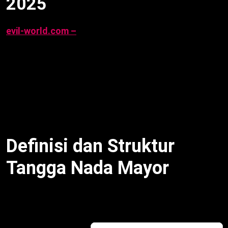
2025
evil-world.com –
Ciri-ciri Tangga Nada Mayor
adalah fondasi teori musik Barat, dengan suara
cerah dan struktur interval khas. Skala ini kunci
dalam komposisi dan improvisasi. Oleh karena itu,
artikel ini rangkum definisi, karakteristik,
penggunaan, dan teknik latihan, berdasarkan sumber
pengguna per 22 September 2025, 06:53 WIB.
Definisi dan Struktur
Tangga Nada Mayor
Tangga Nada Mayor
adalah skala tujuh nada
dengan pola interval
ton-ton-semitone-ton-ton-
ton-semitone
. Selain itu, dalam C mayor: C-D (ton),