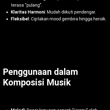
terasa “pulang”.
Klaritas Harmoni
: Mudah diikuti pendengar.
Fleksibel
: Ciptakan mood gembira hingga heroik.
Dengan kata lain, cocok untuk lagu anak, pop, klasik.
Misalnya, “Twinkle Twinkle Little Star” gunakan C
mayor. Untuk itu, suara ini tarik emosi. Oleh sebab
itu,
Ciri-ciri Tangga Nada Mayor
menonjol dalam
ekspresi.
Penggunaan dalam
Komposisi Musik
Tangga nada mayor sentral di musik Barat: