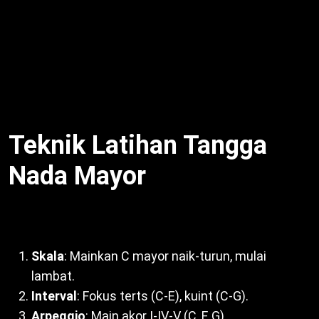
Selain itu, mayor lebih sederhana. Dengan demikian,
musisi pilih sesuai mood. Misalnya, minor di “My
Heart Will Go On” ciptakan drama. Untuk itu,
perbedaan ini penting. Oleh sebab itu,
Ciri-ciri
Tangga Nada Mayor
unik dibandingkan minor.
Teknik Latihan Tangga
Nada Mayor
Asah penguasaan dengan:
Skala
: Mainkan C mayor naik-turun, mulai
lambat.
Interval
: Fokus terts (C-E), kuint (C-G).
Arpeggio
: Main akor I-IV-V (C, F, G).