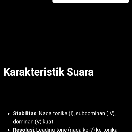
D-E (ton), E-F (semitone), F-G (ton), G-A (ton), A-B
(ton), B-C (semitone). Dengan demikian, pola ini
konsisten di semua kunci, misalnya G mayor: G-A-B-
C-D-E-F#-G. Misalnya, struktur ini ciptakan harmoni
jelas. Untuk itu, tangga nada mayor jadi dasar musik
Barat. Oleh sebab itu,
Ciri-ciri Tangga Nada Mayor
mudah dikenali.
Karakteristik Suara
Tangga nada mayor punya suara
cerah, positif,
stabil
. Selain itu, karakteristiknya:
Stabilitas
: Nada tonika (I), subdominan (IV),
dominan (V) kuat.
Resolusi
: Leading tone (nada ke-7) ke tonika