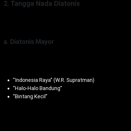
2. Tangga Nada Diatonis
Diatonis punya 7 nada (do-re-mi-fa-sol-la-si), umum
di musik modern seperti pop, rock. Ada dua jenis:
a. Diatonis Mayor
Interval 1-1-½-1-1-1-½ (C-D-E-F-G-A-B-C). Selain itu,
beri nuansa gembira. Contoh lagu:
“Indonesia Raya” (W.R. Supratman)
“Halo-Halo Bandung”
“Bintang Kecil”
Dengan demikian, cocok untuk lagu nasional.
Misalnya, nada C mayor ciptakan semangat. Untuk
itu, populer di berbagai genre.