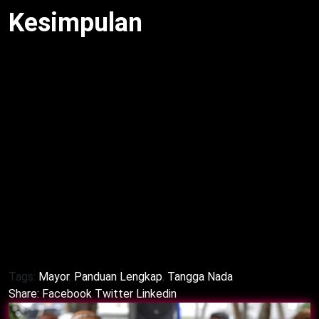
Kesimpulan
Ciri-ciri Tangga Nada Mayor
meliputi struktur
interval ton-semitone, suara cerah, dan fleksibilitas
dalam pop, jazz, klasik. Oleh karena itu, musisi wajib
kuasai skala ini. Dengan demikian, latihan skala,
improvisasi, dan analisis tingkatkan keterampilan.
Untuk itu, tangga nada mayor tetap relevan.
Ciptakan karya cerah dan harmonis!
Sumber
: Diadaptasi dari sumber pengguna, ditulis
ulang untuk orisinalitas, tanpa tautan eksternal.
Tags:
Mayor
,
Panduan Lengkap
,
Tangga Nada
Share:
Facebook
Twitter
Linkedin