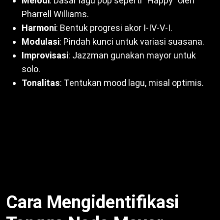
Melodi
: Dasar lagu pop seperti “Happy” oleh
Pharrell Williams.
Harmoni
: Bentuk progresi akor I-IV-V-I.
Modulasi
: Pindah kunci untuk variasi suasana.
Improvisasi
: Jazzman gunakan mayor untuk
solo.
Tonalitas
: Tentukan mood lagu, misal optimis.
Selain itu, kombinasi dengan teknik lain ciptakan
dinamika. Dengan demikian, komposer seperti
Mozart andalkan mayor. Misalnya, “Eine Kleine
Nachtmusik” cerah di G mayor. Untuk itu, tangga ini
serbaguna. Oleh sebab itu,
Ciri-ciri Tangga Nada
Mayor
kunci kreativitas.
Cara Mengidentifikasi