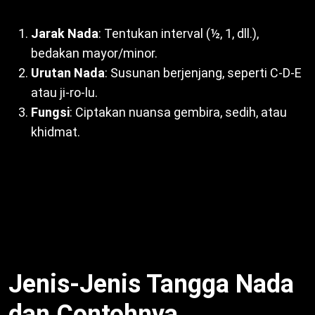
Jarak Nada
: Tentukan interval (½, 1, dll.),
bedakan mayor/minor.
Urutan Nada
: Susunan berjenjang, seperti C-D-E
atau ji-ro-lu.
Fungsi
: Ciptakan nuansa gembira, sedih, atau
khidmat.
Selain itu, unsur ini bentuk identitas lagu. Dengan
demikian, musisi pilih tangga nada sesuai emosi.
Misalnya, pelog untuk lagu khidmat. Untuk itu,
Tangga Nada Kromatis, Diatonis, Pentatonis
esensial.
Jenis-Jenis Tangga Nada
dan Contohnya