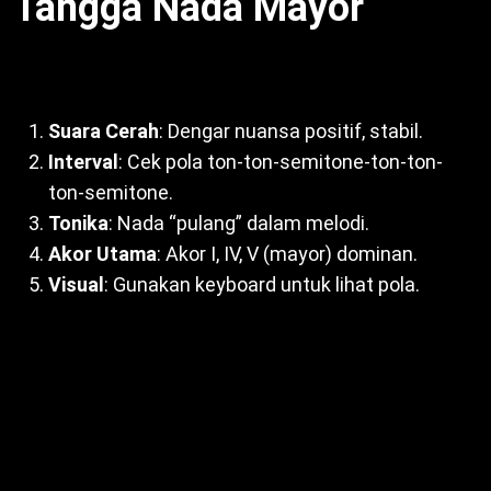
Tangga Nada Mayor
Identifikasi tangga nada mayor dengan:
Suara Cerah
: Dengar nuansa positif, stabil.
Interval
: Cek pola ton-ton-semitone-ton-ton-
ton-semitone.
Tonika
: Nada “pulang” dalam melodi.
Akor Utama
: Akor I, IV, V (mayor) dominan.
Visual
: Gunakan keyboard untuk lihat pola.
Selain itu, ear training asah kemampuan. Dengan
kata lain, dengar lagu pop untuk latihan. Misalnya,
“Let It Be” Beatles di C mayor. Untuk itu, latihan rutin
tingkatkan sensitivitas. Oleh sebab itu,
Ciri-ciri
Tangga Nada Mayor
mudah dikenali dengan praktik.