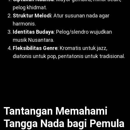
pelog khidmat.
Struktur Melodi
: Atur susunan nada agar
harmonis.
Identitas Budaya
: Pelog/slendro wujudkan
musik Nusantara.
Fleksibilitas Genre
: Kromatis untuk jazz,
diatonis untuk pop, pentatonis untuk tradisional.
Dengan demikian, tangga nada pandu komposer.
Misalnya, “Indonesia Raya” gunakan diatonis mayor
untuk kesan megah. Untuk itu, esensial dalam
komposisi.
Tantangan Memahami
Tangga Nada bagi Pemula