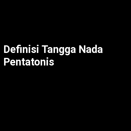
modern. Oleh karena itu, artikel ini rangkum definisi,
sejarah, jenis, karakteristik, dan penerapan dalam
musik, berdasarkan sumber pengguna per 22
September 2025, 06:49 WIB.
Definisi Tangga Nada
Pentatonis
Tangga Nada Pentatonis
adalah skala musikal
dengan lima nada per oktaf, tanpa interval setengah
nada. Selain itu, berbeda dengan diatonis (tujuh
nada), pentatonis hadirkan suara tenang, meditatif.
Dengan demikian, skala ini fleksibel untuk tradisional
hingga modern. Misalnya, dalam C mayor, nada-
nadanya C, D, E, G, A. Untuk itu, ciptakan harmoni