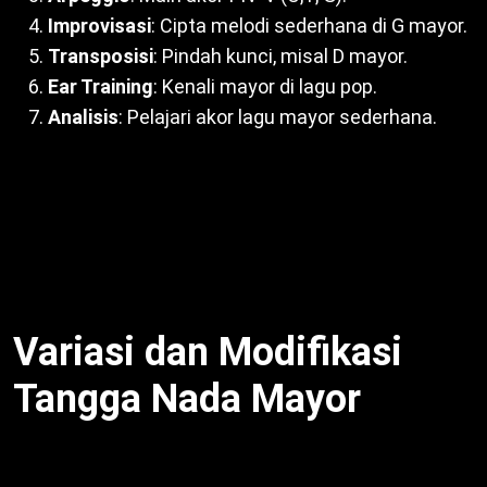
Improvisasi
: Cipta melodi sederhana di G mayor.
Transposisi
: Pindah kunci, misal D mayor.
Ear Training
: Kenali mayor di lagu pop.
Analisis
: Pelajari akor lagu mayor sederhana.
Selain itu, gunakan metronom untuk presisi. Dengan
demikian, musisi tingkatkan kelincahan. Misalnya,
latihan arpeggio bantu harmoni. Untuk itu,
konsistensi kunci. Oleh sebab itu,
Ciri-ciri Tangga
Nada Mayor
dikuasai lewat praktik.
Variasi dan Modifikasi
Tangga Nada Mayor
Variasi mayor: