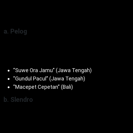
slendro, umum di musik Jawa, Bali, Sunda, Cina,
Jepang.
a. Pelog
Nada 1-3-4-5-7 (ji-lu-pat-mo-pi). Bersifat khidmat,
tenang. Contoh lagu:
“Suwe Ora Jamu” (Jawa Tengah)
“Gundul Pacul” (Jawa Tengah)
“Macepet Cepetan” (Bali)
b. Slendro
Nada 1-2-3-5-6 (ji-ro-lu-mo-nem). Bersifat gembira,
semangat. Contoh lagu: