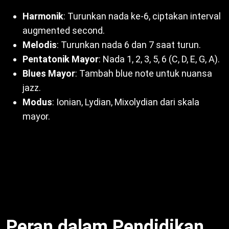
Harmonik
: Turunkan nada ke-6, ciptakan interval
augmented second.
Melodis
: Turunkan nada 6 dan 7 saat turun.
Pentatonik Mayor
: Nada 1, 2, 3, 5, 6 (C, D, E, G, A).
Blues Mayor
: Tambah blue note untuk nuansa
jazz.
Modus
: Ionian, Lydian, Mixolydian dari skala
mayor.
Selain itu, variasi ini ciptakan warna tonal. Dengan
kata lain, komposer eksperimen nuansa. Misalnya,
pentatonik mayor di folk. Untuk itu, variasi perluas
ekspresi. Oleh sebab itu,
Ciri-ciri Tangga Nada
Mayor
fleksibel.
Peran dalam Pendidikan