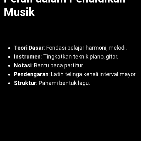
Musik
Tangga nada mayor krusial:
Teori Dasar
: Fondasi belajar harmoni, melodi.
Instrumen
: Tingkatkan teknik piano, gitar.
Notasi
: Bantu baca partitur.
Pendengaran
: Latih telinga kenali interval mayor.
Struktur
: Pahami bentuk lagu.
Selain itu, pemula mulai dengan C mayor. Dengan
demikian, konsep kompleks lebih mudah dipahami.
Misalnya, latihan skala tingkatkan koordinasi. Untuk
itu, mayor esensial. Oleh sebab itu,
Ciri-ciri Tangga
Nada Mayor
inti kurikulum.