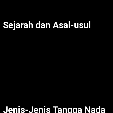
stabil. Oleh sebab itu,
Tangga Nada Pentatonis
jadi
fondasi banyak budaya musik.
Sejarah dan Asal-usul
Tangga nada pentatonis ada sejak zaman kuno.
Selain itu, Tiongkok gunakan “wǔ shēng” sejak
Dinasti Zhou (1046-256 SM), kaitkan nada dengan
elemen alam. Dengan kata lain, Afrika punya
pentatonis di xilofon suku Akan. Misalnya, musik
rakyat Irlandia/Skotlandia dan Native American
pakai pentatonis. Untuk itu, skala ini universal. Oleh
sebab itu,
Tangga Nada Pentatonis
kaya warisan
budaya.
Jenis-Jenis Tangga Nada