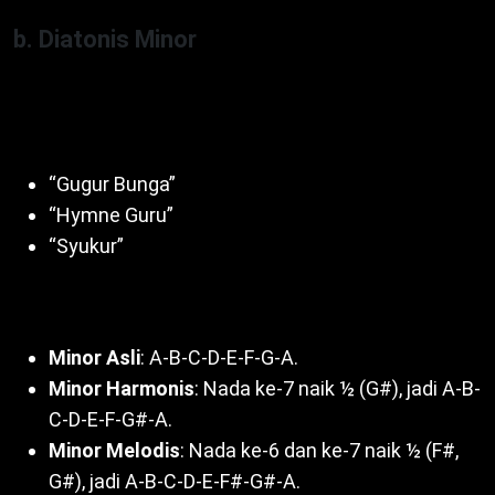
b. Diatonis Minor
Interval 1-½-1-1-½-1-1 (A-B-C-D-E-F-G-A). Mulai dari
nada ke-6 (la), beri nuansa sedih. Contoh lagu:
“Gugur Bunga”
“Hymne Guru”
“Syukur”
Jenis minor:
Minor Asli
: A-B-C-D-E-F-G-A.
Minor Harmonis
: Nada ke-7 naik ½ (G#), jadi A-B-
C-D-E-F-G#-A.
Minor Melodis
: Nada ke-6 dan ke-7 naik ½ (F#,
G#), jadi A-B-C-D-E-F#-G#-A.