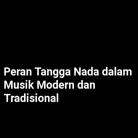
Pemula sulit bedakan diatonis mayor/minor atau
pelog/slendro. Selain itu, kromatis kompleks karena
12 nada. Dengan demikian, latihan dengar lagu
seperti “Gundul Pacul” (pelog) bantu. Misalnya,
mainkan piano untuk pahami interval. Untuk itu,
praktik kunci pemahaman.
Peran Tangga Nada dalam
Musik Modern dan
Tradisional
Musik modern (pop, rock) gunakan diatonis,
sedangkan tradisional seperti gamelan andalkan
pentatonis. Selain itu, kromatis tambah warna di