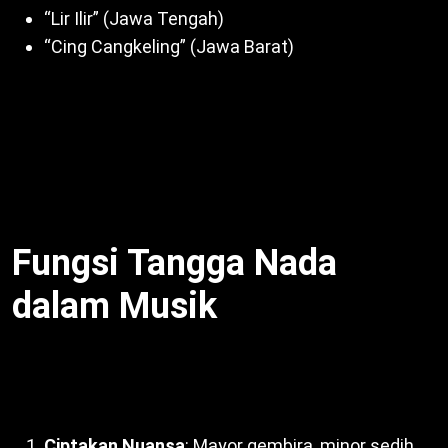
“Lir Ilir” (Jawa Tengah)
“Cing Cangkeling” (Jawa Barat)
Selain itu, alat musik seperti gamelan cocok untuk
pelog/slendro. Dengan demikian, tradisional
wujudkan identitas budaya. Misalnya, “Lir Ilir”
ciptakan semangat via slendro. Untuk itu,
Tangga
Nada Kromatis, Diatonis, Pentatonis
kaya budaya.
Fungsi Tangga Nada
dalam Musik
Tangga Nada Kromatis, Diatonis, Pentatonis
punya
fungsi:
Ciptakan Nuansa
: Mayor gembira, minor sedih,