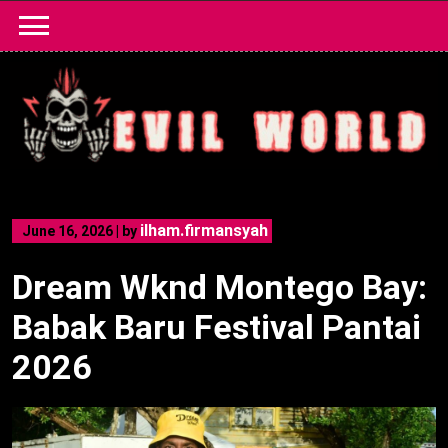
Skip
to
content
ilham.firmansyah
June 16, 2026
|
by
Dream Wknd Montego Bay:
Babak Baru Festival Pantai
2026