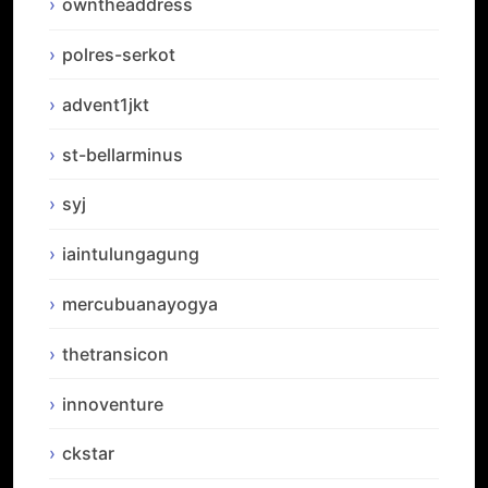
owntheaddress
polres-serkot
advent1jkt
st-bellarminus
syj
iaintulungagung
mercubuanayogya
thetransicon
innoventure
ckstar