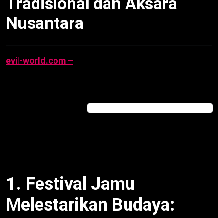
Tradisional dan Aksara
Nusantara
evil-world.com –
Festival Jamu melestarikan
budaya
lokal melalui Acaraki Jamu Festival di
Jakarta, 27/7/2025, digelar Gabungan Pengusaha
Jamu Indonesia. Dengan permainan tradisional dan
aksara Nusantara, acara ini jembatani generasi.
Dengan demikian, warisan tetap hidup. Oleh karena
itu, berikut ulasan
festival Jamu melestarikan
budaya
, program, dan makna, diadaptasi dari Antara.
1. Festival Jamu
Melestarikan Budaya: