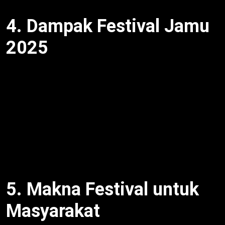
4. Dampak Festival Jamu
2025
Festival Jamu melestarikan budaya
ruang temu
generasi. Sementara itu, Jony: “Bukan agenda
tahunan, tapi gerakan berkelanjutan.” Selain itu,
hiburan dan edukasi. Sebagai contoh, permainan ajar
nilai. Dengan demikian, budaya tumbuh. Meski
begitu, inspirasi masyarakat. Oleh karena itu,
pelestarian inklusif. Berikutnya, pantau 2025.
5. Makna Festival untuk
Masyarakat