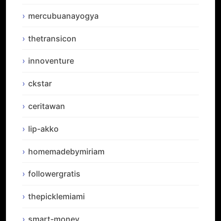
mercubuanayogya
thetransicon
innoventure
ckstar
ceritawan
lip-akko
homemadebymiriam
followergratis
thepicklemiami
smart-money