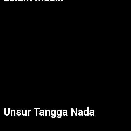
Tangga Nada Kromatis, Diatonis, Pentatonis
adalah urutan nada berjenjang dengan jarak tertentu,
menurut
e-Modul Seni Musik Kelas XI (2018)
Kemdikbud. Jarak nada bervariasi (½, 1, 1½, 2),
ciptakan karakter lagu. Selain itu, tangga nada atur
melodi, seperti do-re-mi-fa-sol-la-si atau laras pelog.
Dengan demikian, setiap jenis punya ciri unik.
Misalnya, “Indonesia Raya” gunakan diatonis mayor
untuk kesan megah. Untuk itu,
Tangga Nada
Kromatis, Diatonis, Pentatonis
kunci harmoni
musik.
Unsur Tangga Nada
Tangga nada punya unsur: