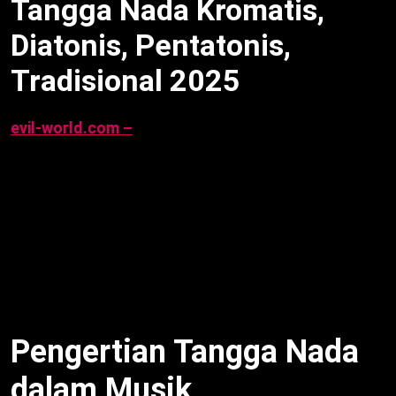
Tangga Nada Kromatis,
Diatonis, Pentatonis,
Tradisional 2025
evil-world.com –
Tangga Nada Kromatis, Diatonis,
Pentatonis
adalah elemen dasar seni musik yang
menentukan susunan nada dalam sebuah
komposisi. Dari do-re-mi hingga laras pelog, tangga
nada ciptakan nuansa beragam, dari gembira hingga
khidmat. Artikel ini jelaskan pengertian, jenis, unsur,
dan contoh lagu, berdasarkan sumber pengguna per
23 September 2025, 08:45 WIB.
Pengertian Tangga Nada
dalam Musik