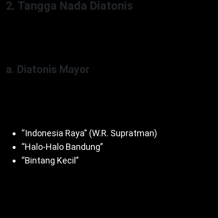
2. Tangga Nada Diatonis
Diatonis punya 7 nada (do-re-mi-fa-sol-la-si), umum
di musik modern seperti pop, rock. Ada dua jenis:
a. Diatonis Mayor
Interval 1-1-½-1-1-1-½ (C-D-E-F-G-A-B-C). Selain itu,
beri nuansa gembira. Contoh lagu:
“Indonesia Raya” (W.R. Supratman)
“Halo-Halo Bandung”
“Bintang Kecil”
Dengan demikian, cocok untuk lagu nasional.
Misalnya, nada C mayor ciptakan semangat. Untuk
itu, populer di berbagai genre.