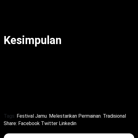
demikian, warisan relevan. Meski begitu, edukasi
kunci. Oleh karena itu, acara tahunan. Berikutnya,
ikuti 2025.
Kesimpulan
Festival Jamu melestarikan budaya
2025 di Jakarta
hidupkan permainan tradisional dan aksara
Nusantara. Dengan Estafet Games dan Petisi
Aksara, Jony Yuwono inspirasi. Dengan demikian,
warisan tumbuh. Meski modern, nilai lokal kuat. Mulai
2025, dukung pelestarian budaya!
Tags:
Festival Jamu
,
Melestarikan Permainan
,
Tradisional
Share:
Facebook
Twitter
Linkedin