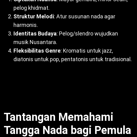
pelog khidmat.
Struktur Melodi
: Atur susunan nada agar
harmonis.
Identitas Budaya
: Pelog/slendro wujudkan
musik Nusantara.
Fleksibilitas Genre
: Kromatis untuk jazz,
diatonis untuk pop, pentatonis untuk tradisional.
Dengan demikian, tangga nada pandu komposer.
Misalnya, “Indonesia Raya” gunakan diatonis mayor
untuk kesan megah. Untuk itu, esensial dalam
komposisi.
Tantangan Memahami
Tangga Nada bagi Pemula