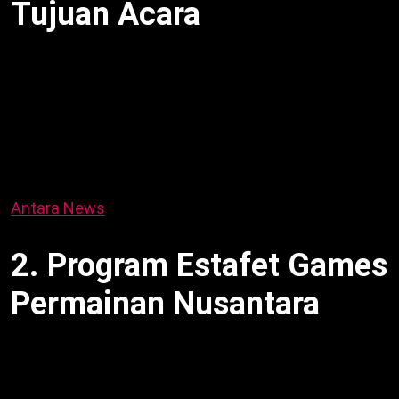
Tujuan Acara
Festival Jamu melestarikan budaya
hidupkan
elemen lokal modern, kata Jony Yuwono. Sementara
itu, relevan generasi muda. Selain itu, nilai budaya
kaya makna. Sebagai contoh, festival tahunan.
Dengan kata lain, pesan budaya menyenangkan.
Meski begitu, inklusif lintas generasi. Berikutnya, cek
Antara News
.
2. Program Estafet Games
Permainan Nusantara
Festival Jamu melestarikan budaya
sajikan Estafet
Games: bola bekel, gasing, ketapel, tumpuk batu.