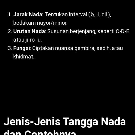
Jarak Nada
: Tentukan interval (½, 1, dll.),
bedakan mayor/minor.
Urutan Nada
: Susunan berjenjang, seperti C-D-E
atau ji-ro-lu.
Fungsi
: Ciptakan nuansa gembira, sedih, atau
khidmat.
Selain itu, unsur ini bentuk identitas lagu. Dengan
demikian, musisi pilih tangga nada sesuai emosi.
Misalnya, pelog untuk lagu khidmat. Untuk itu,
Tangga Nada Kromatis, Diatonis, Pentatonis
esensial.
Jenis-Jenis Tangga Nada
dan Contohnya