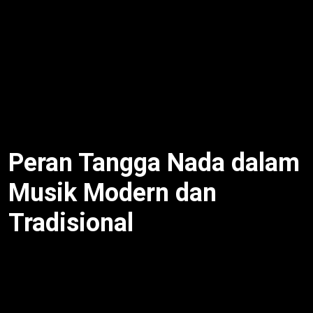
Pemula sulit bedakan diatonis mayor/minor atau
pelog/slendro. Selain itu, kromatis kompleks karena
12 nada. Dengan demikian, latihan dengar lagu
seperti “Gundul Pacul” (pelog) bantu. Misalnya,
mainkan piano untuk pahami interval. Untuk itu,
praktik kunci pemahaman.
Peran Tangga Nada dalam
Musik Modern dan
Tradisional
Musik modern (pop, rock) gunakan diatonis,
sedangkan tradisional seperti gamelan andalkan
pentatonis. Selain itu, kromatis tambah warna di