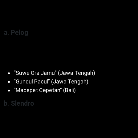
slendro, umum di musik Jawa, Bali, Sunda, Cina,
Jepang.
a. Pelog
Nada 1-3-4-5-7 (ji-lu-pat-mo-pi). Bersifat khidmat,
tenang. Contoh lagu:
“Suwe Ora Jamu” (Jawa Tengah)
“Gundul Pacul” (Jawa Tengah)
“Macepet Cepetan” (Bali)
b. Slendro
Nada 1-2-3-5-6 (ji-ro-lu-mo-nem). Bersifat gembira,
semangat. Contoh lagu: