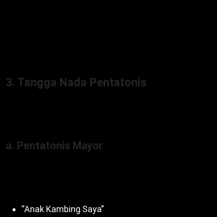
Dengan demikian, minor cocok untuk lagu emosional.
Misalnya, “Gugur Bunga” gunakan minor harmonis.
Untuk itu,
Tangga Nada Kromatis, Diatonis,
Pentatonis
serbaguna.
3. Tangga Nada Pentatonis
Pentatonis gunakan 5 nada dari 7 nada diatonis,
ciptakan nuansa sederhana. Dua jenis utama:
a. Pentatonis Mayor
Nada 1-2-3-5-6 (C-D-E-G-A). Selain itu, beri kesan
ceria. Contoh lagu:
“Anak Kambing Saya”