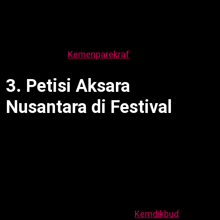
Sementara itu, tawa dan nostalgia. Selain itu, nilai
ketekunan, sportivitas. Sebagai contoh, pengunjung
mainkan. Dengan demikian, tradisi terlestari. Meski
begitu, kerja sama. Oleh karena itu, ruang partisipasi.
Berikutnya, cek
Kemenparekraf
.
3. Petisi Aksara
Nusantara di Festival
Festival Jamu melestarikan budaya
ajak cetak
nama aksara Jawa, Sunda, Batak, Bali. Sementara
itu, tandatangan dukung pelestarian. Selain itu,
identitas kebahasaan. Sebagai contoh, pengunjung
terlibat. Dengan demikian, warisan bahasa. Meski
begitu, partisipasi inklusif. Oleh karena itu, festival
gerakan budaya. Berikutnya, cek
Kemdikbud
.