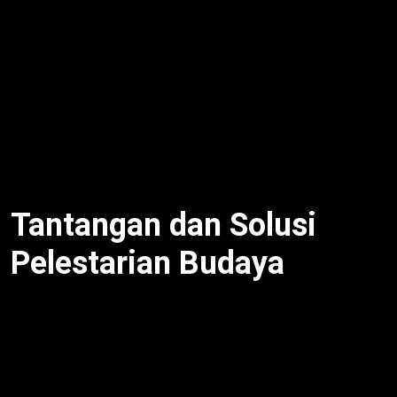
Festival Jamu melestarikan budaya
angkat isu
budaya tani. Sementara itu, permainan dan aksara.
Selain itu, gotong royong. Sebagai contoh,
pengunjung rayakan warisan. Dengan demikian,
generasi muda terlibat. Meski begitu, ruang inklusif.
Oleh karena itu, festival sukses. Berikutnya, dukung
lokal.
Tantangan dan Solusi
Pelestarian Budaya
Tantangan
festival Jamu melestarikan budaya
adalah modernisasi. Sementara itu, pendekatan
menyenangkan solusi. Selain itu, partisipasi
generasi. Sebagai contoh, estafet games. Dengan