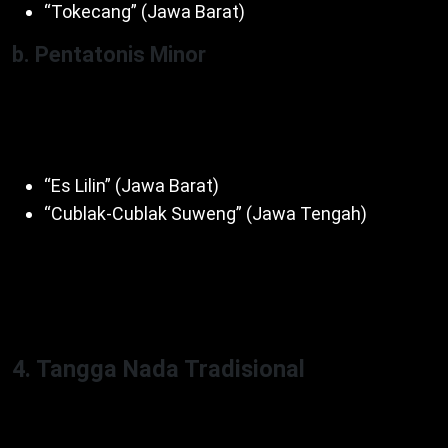
“Tokecang” (Jawa Barat)
b. Pentatonis Minor
Nada 6-1-2-3-5 (A-C-D-E-G). Nuansa sedih atau
tenang. Contoh lagu:
“Es Lilin” (Jawa Barat)
“Cublak-Cublak Suweng” (Jawa Tengah)
Dengan demikian, pentatonis populer di musik
tradisional. Misalnya, gamelan gunakan pentatonis.
Untuk itu, sederhana tapi kaya.
4. Tangga Nada Tradisional
Tangga Nada Kromatis, Diatonis, Pentatonis
meliputi tradisional, terutama pentatonis pelog dan