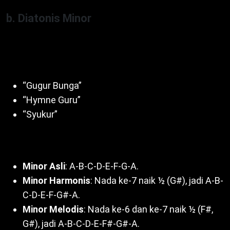
b. Diatonis Minor
Interval 1-½-1-1-½-1-1 (A-B-C-D-E-F-G-A). Mulai dari
nada ke-6 (la), beri nuansa sedih. Contoh lagu:
“Gugur Bunga”
“Hymne Guru”
“Syukur”
Jenis minor:
Minor Asli
: A-B-C-D-E-F-G-A.
Minor Harmonis
: Nada ke-7 naik ½ (G#), jadi A-B-
C-D-E-F-G#-A.
Minor Melodis
: Nada ke-6 dan ke-7 naik ½ (F#,
G#), jadi A-B-C-D-E-F#-G#-A.