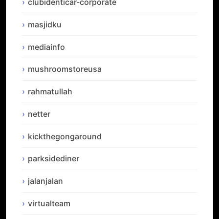
clubidenticar-corporate
masjidku
mediainfo
mushroomstoreusa
rahmatullah
netter
kickthegongaround
parksidediner
jalanjalan
virtualteam