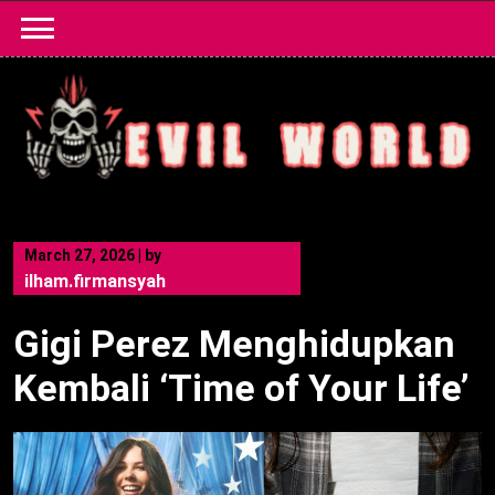
Skip
to
content
March 27, 2026
|
by
ilham.firmansyah
Gigi Perez Menghidupkan
Kembali ‘Time of Your Life’