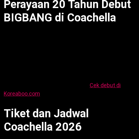
Perayaan 20 Tahun Debut
BIGBANG di Coachella
BIGBANG debut 2006, 2026 rayakan 20 tahun.
BIGBANG Coachella 2026 jadi panggung reuni.
Sementara itu, Still Life 2022 comeback terakhir.
Semua member tinggalkan YG Juni 2023, fokus solo.
Misalnya, G-Dragon tampil MAMA 2024 dengan reuni
kejutan. Oleh karena itu, Coachella 2026 spesial.
Akibatnya, fans harap album baru.
Cek debut di
Koreaboo.com
.
Tiket dan Jadwal
Coachella 2026