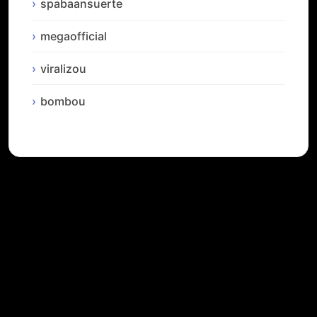
spabaansuerte
megaofficial
viralizou
bombou