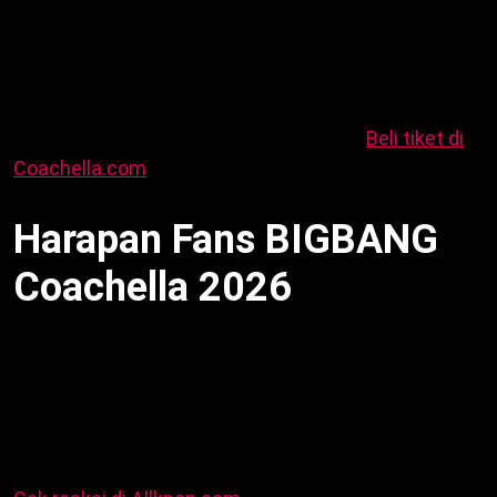
Tiket Coachella 2026 buka 19 September 2025.
Harga mulai $499 untuk 3 hari. Sementara itu, VIP
$1.199. Dengan demikian, BIGBANG Coachella 2026
tarik pembeli. Festival 10-12 dan 17-19 April 2026.
Oleh karena itu, rencanakan perjalanan.
Beli tiket di
Coachella.com
.
Harapan Fans BIGBANG
Coachella 2026
Fans VIP di X antusias BIGBANG Coachella 2026:
“Reuni impian!” Sementara itu, harap setlist klasik
seperti “Fantastic Baby.” Dengan demikian, acara jadi
highlight. Selain itu, reuni lengkap Taeyang, Daesung,
G-Dragon, TOP. Akibatnya, Kpop naik di Coachella.