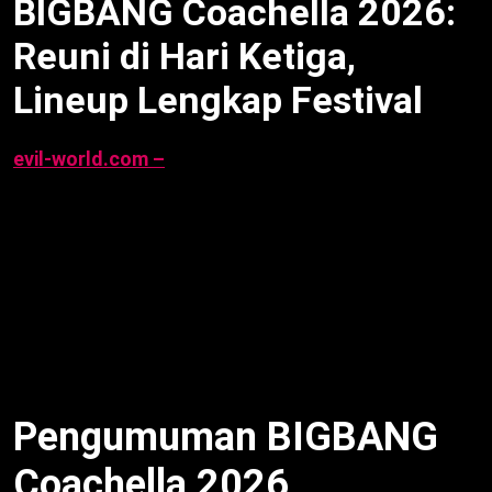
BIGBANG Coachella 2026:
Reuni di Hari Ketiga,
Lineup Lengkap Festival
evil-world.com –
BIGBANG umumkan reuni di
Coachella 2026 setelah batal tampil 2020 akibat
Covid-19. Grup Kpop ini jadwal hari ketiga pada 12
dan 19 April 2026 di Indio, California. Daesung
unggah jadwal pertama. Oleh karena itu, artikel ini
mengulas BIGBANG Coachella 2026, lineup festival,
headliner, sejarah batal 2020, dan perayaan 20 tahun
debut.
Pengumuman BIGBANG
Coachella 2026