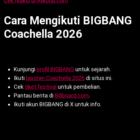
Cek reaksi di Allkpop.com
.
Cara Mengikuti BIGBANG
Coachella 2026
Untuk update BIGBANG Coachella 2026:
Kunjungi
profil BIGBANG
untuk sejarah.
Ikuti
laporan Coachella 2026
di situs ini.
Cek
tiket festival
untuk pembelian.
Pantau berita di
Billboard.com
.
Ikuti akun BIGBANG di X untuk info.
Kesimpulan
: BIGBANG Coachella 2026 rayakan 20
tahun debut dengan tampil 12 dan 19 April, headliner
Karol G. Reuni setelah batal 2020, fans antusias.