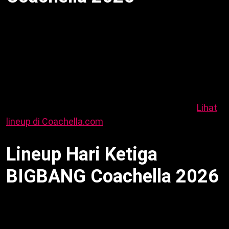
Coachella rilis lineup 2026, BIGBANG tampil hari
ketiga: 12 dan 19 April. Daesung bagikan jadwal di
media sosial. Sementara itu, penjualan tiket buka 19
September 2025. Dengan demikian, BIGBANG
Coachella 2026 jadi momen comeback. Misalnya,
tampil sama Karol G sebagai headliner. Oleh karena
itu, fans VIP antusias rayakan 20 tahun debut.
Lihat
lineup di Coachella.com
.
Lineup Hari Ketiga
BIGBANG Coachella 2026
BIGBANG Coachella 2026 hari ketiga ramaikan Karol
G, Young Thug, Kaskade, Laufey, Major Lazer, Iggy