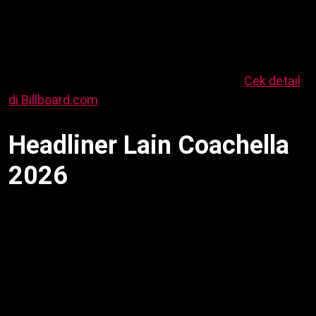
Pop. Sementara itu, FKA Twigs, Wet Leg, Clipse,
Subtronics, Little Simz, Duke Dumont, Worship, Armin
van Buuren ikut. Dengan demikian, campur genre dari
Kpop hingga EDM. Selain itu, BIGBANG tampil setelah
hiatus. Akibatnya, panggung jadi sorotan.
Cek detail
di Billboard.com
.
Headliner Lain Coachella
2026
Sabrina Carpenter headliner hari pertama: 10 dan 17
April, sama The XX, Turnstile, Ethel Cain, Dijon,
KATSEYE, BINI, Foster the People. Sementara itu,
Justin Bieber hari kedua: The Strokes, Giveon,
Addison Rae, Labrinth, SOMBR, Interpol, Taemin
SHINee, Fujii Kaze, PinkPantheress, Green Velvet.