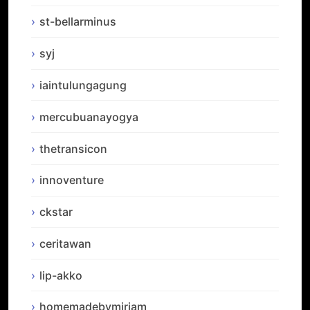
st-bellarminus
syj
iaintulungagung
mercubuanayogya
thetransicon
innoventure
ckstar
ceritawan
lip-akko
homemadebymiriam