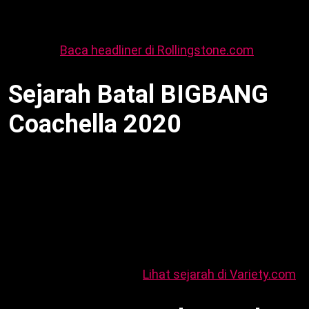
Oleh karena itu, Coachella 2026 beragam. Dengan
demikian, BIGBANG Coachella 2026 tambah
prestise.
Baca headliner di Rollingstone.com
.
Sejarah Batal BIGBANG
Coachella 2020
BIGBANG Coachella 2026 obati rindu fans setelah
batal 2020. Pandemi Covid-19 hentikan festival.
Sementara itu, lineup 2020 termasuk Travis Scott,
Post Malone, BLACKPINK. Misalnya, BIGBANG
rencana tampil setelah hiatus. Oleh karena itu,
penundaan kecewakan VIP. Dengan demikian, 2026
jadi kesempatan kedua.
Lihat sejarah di Variety.com
.