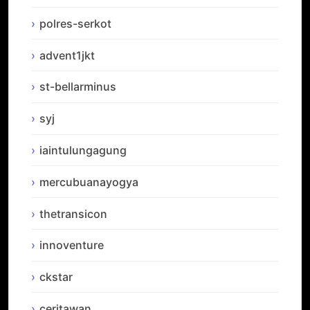
polres-serkot
advent1jkt
st-bellarminus
syj
iaintulungagung
mercubuanayogya
thetransicon
innoventure
ckstar
ceritawan