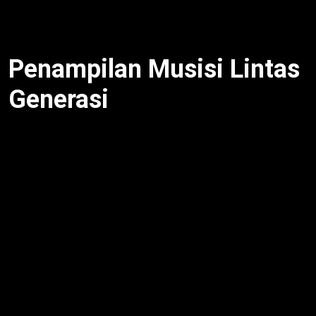
demikian,
Diton Fest 2025
sukses wujudkan tema
“Satu Festival, Banyak Ekspresi”.
Penampilan Musisi Lintas
Generasi
NDX AKA dan Tony Q Rastafara getarkan panggung
dengan dangdut hip-hop dan reggae, membuat
penonton bernyanyi dan berdansa [web:18]. Selain
itu, Endank Soekamti, NTRL, For Revenge, dan
Masdddho hadirkan energi rock dan alternatif
[web:8]. Untuk itu, kolaborasi spesial The Angels
Percussion x Tuan Tiga Belas feat Yacko di hari
ketiga tutup festival dengan meriah [web:19]. Meski
begitu, musik lintas genre ini satukan penonton dari
berbagai usia [web:14]. Oleh karena itu, festival ini