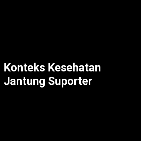
modifikasi dengan solusi praktis [web:8]. Meski
begitu, Diton Putty Primer 1K dan Diton King Acrylic
based Furnish jadi favorit seniman airbrush [web:18].
Oleh karena itu, peluncuran ini perkuat posisi Diton di
komunitas kreatif. Dengan demikian, Diton Fest jadi
platform inovasi produk.
Konteks Kesehatan
Jantung Suporter
Euforia festival seperti Diton Fest bisa tingkatkan
risiko serangan jantung akibat stres atau
kegembiraan berlebih, menurut American Heart
Association lihat wawasan [web:19]. Selain itu,
kenali gejala serangan jantung: nyeri dada pada pria,