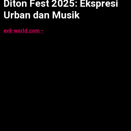
Diton Fest 2025: Ekspresi
Urban dan Musik
evil-world.com –
Diton Fest 2025 sukses digelar
pada 12–14 September 2025 di Museum Purna
Bhakti Pertiwi, Jakarta Timur, menghadirkan
perayaan ekspresi urban dan musik lintas generasi
dengan tema “Satu Festival, Banyak Ekspresi”.
Diton
Fest 2025
memadukan konser musik, komunitas
otomotif, seni mural, dan marketplace kreatif,
menarik ribuan pengunjung [web:2]. Artikel ini
mengulas sorotan acara, penampilan musisi,
aktivitas, peluncuran produk Diton, dan konteks
kesehatan jantung suporter, berdasarkan data per
28 September 2025, 07:22 WIB.