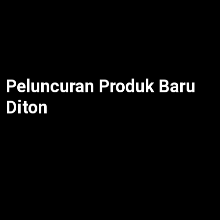
talkshow kreatif jadi wadah kolaborasi komunitas
[web:8]. Oleh karena itu, Diton Fest bukan hanya
hiburan, tetapi juga ruang ekspresi. Dengan
demikian, festival ini satukan otomotif, seni, dan
komunitas.
Peluncuran Produk Baru
Diton
Diton Fest 2025
jadi ajang peluncuran produk baru
Diton, seperti Diton Polishing Wax untuk kilap cat,
Diton Tire Shine untuk efek kilap ban, dan Diton
Dashboard & Leather Polish untuk perawatan interior
[web:14]. Selain itu, Diton Heavy Duty tawarkan
perlindungan anti karat untuk kendaraan berat
[web:4]. Untuk itu, produk ini dukung komunitas