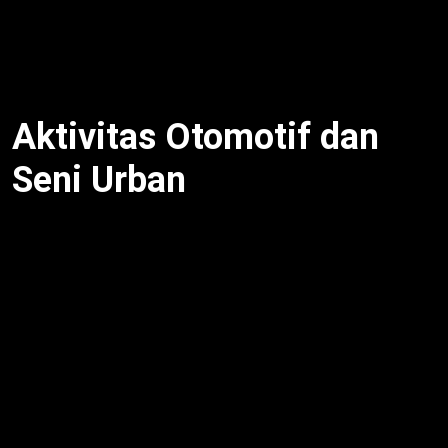
ciptakan pengalaman tak terlupakan. Dengan
demikian, Diton Fest tunjukkan keberagaman musik
Indonesia.
Aktivitas Otomotif dan
Seni Urban
Festival ini hadirkan Diton Pitstop, pameran
modifikasi kendaraan, dan Stunt Rider Show dengan
atraksi wheelie dan asap ban [web:20]. Selain itu,
seniman mural dan graffiti warnai dinding dengan
karya neon bertema urban [web:6]. Untuk itu,
aktivitas seperti Pushbike Challenge untuk anak-
anak dan balap Tamiya 4WD tarik perhatian keluarga
[web:11]. Meski begitu, workshop modifikasi dan