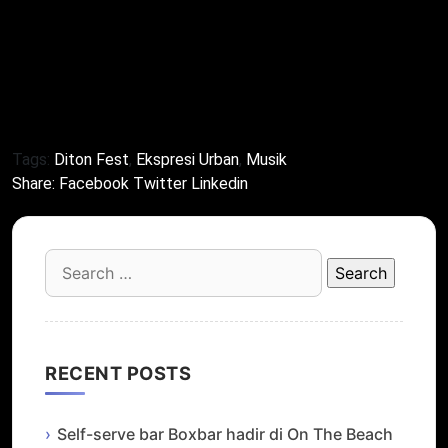
harus jaga kesehatan jantung saat menikmati
festival, menurut Viva lihat detail [web:18]. Dengan
demikian,
Diton Fest 2025
jadi panggung inklusif
untuk ekspresi urban.
Tags:
Diton Fest
,
Ekspresi Urban
,
Musik
Share:
Facebook
Twitter
Linkedin
Search
for:
RECENT POSTS
Self-serve bar Boxbar hadir di On The Beach