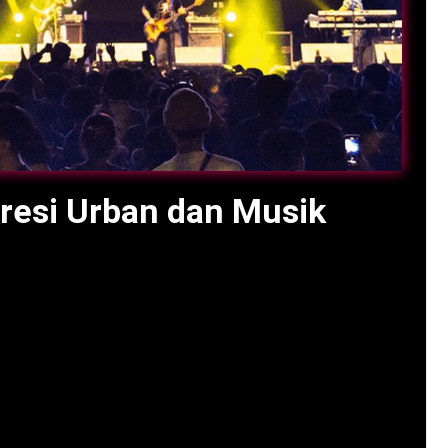
presi Urban dan Musik
 digelar pada 12–14 September 2025 di Museum
ghadirkan perayaan ekspresi urban dan musik
al, Banyak Ekspresi”.
Diton Fest 2025
memadukan
ural, dan marketplace kreatif, menarik ribuan
sorotan acara, penampilan musisi, aktivitas,
ehatan jantung suporter, berdasarkan data per 28