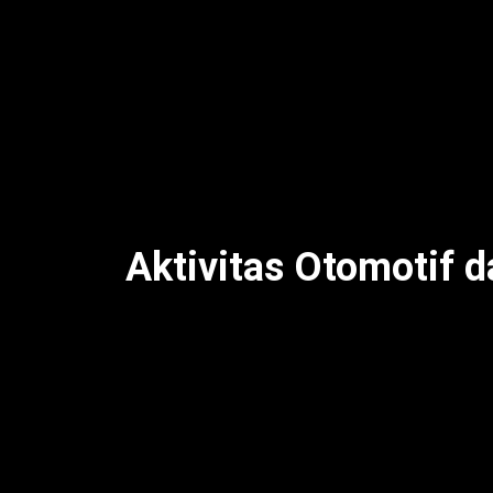
NDX AKA dan Tony Q Rastafara getarkan 
membuat penonton bernyanyi dan berdansa
For Revenge, dan Masdddho hadirkan energi
spesial The Angels Percussion x Tuan Tiga
dengan meriah [web:19]. Meski begitu, mus
berbagai usia [web:14]. Oleh karena itu, f
Dengan demikian, Diton Fest tunjukkan k
Aktivitas Otomotif d
Festival ini hadirkan Diton Pitstop, pame
dengan atraksi wheelie dan asap ban [web:
dinding dengan karya neon bertema urban [
Challenge untuk anak-anak dan balap Tami
begitu, workshop modifikasi dan talkshow 
Oleh karena itu, Diton Fest bukan hanya h