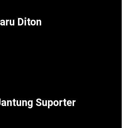
eni, dan komunitas.
aru Diton
duk baru Diton, seperti Diton Polishing Wax untuk
ap ban, dan Diton Dashboard & Leather Polish untuk
iton Heavy Duty tawarkan perlindungan anti karat
, produk ini dukung komunitas modifikasi dengan
n Putty Primer 1K dan Diton King Acrylic based
18]. Oleh karena itu, peluncuran ini perkuat posisi
n, Diton Fest jadi platform inovasi produk.
Jantung Suporter
ingkatkan risiko serangan jantung akibat stres atau
Heart Association lihat wawasan [web:19]. Selain