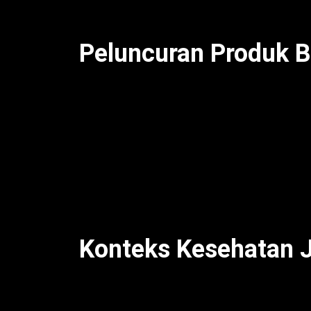
demikian, festival ini satukan otomotif, s
Peluncuran Produk B
Diton Fest 2025
jadi ajang peluncuran pro
kilap cat, Diton Tire Shine untuk efek kil
perawatan interior [web:14]. Selain itu, D
untuk kendaraan berat [web:4]. Untuk itu
solusi praktis [web:8]. Meski begitu, Dito
Furnish jadi favorit seniman airbrush [web:
Diton di komunitas kreatif. Dengan demikia
Konteks Kesehatan 
Euforia festival seperti Diton Fest bisa t
kegembiraan berlebih, menurut American 