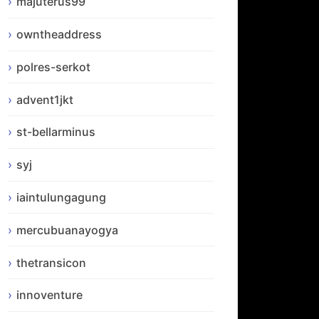
majuterus99
owntheaddress
polres-serkot
advent1jkt
st-bellarminus
syj
iaintulungagung
mercubuanayogya
thetransicon
innoventure