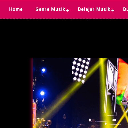
Skip
Home
Genre Musik
Belajar Musik
B
+
+
to
content