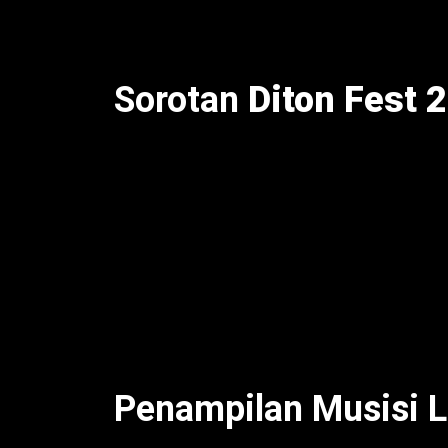
Sorotan
Diton Fest 
Hari pertama
Diton Fest 2025
dibuka den
merayakan ulang tahun ke-14 dengan 90 me
festival ini hadirkan aktivitas seperti Dit
[web:16]. Untuk itu, ribuan pengunjung ni
[web:3]. Meski begitu, hari kedua dan ke
Soekamti, NTRL, dan kolaborasi The Ange
[web:11]. Oleh karena itu, festival ini jad
demikian,
Diton Fest 2025
sukses wujudka
Penampilan Musisi L