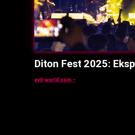
Diton Fest 2025: Eks
evil-world.com –
Diton Fest 2025 sukses
Purna Bhakti Pertiwi, Jakarta Timur, men
lintas generasi dengan tema “Satu Festiv
konser musik, komunitas otomotif, seni m
pengunjung [web:2]. Artikel ini mengulas 
peluncuran produk Diton, dan konteks kes
September 2025, 07:22 WIB.