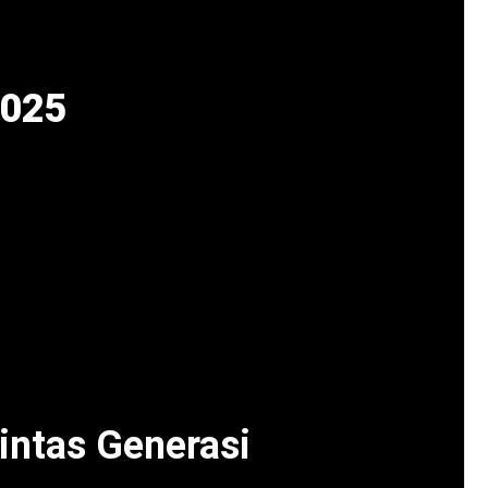
2025
gan penampilan memukau NDX AKA, yang
nit performa energik [web:20]. Selain itu,
on Pitstop, Stunt Rider Show, dan live mural
kmati perpaduan musik, otomotif, dan seni urban
tiga tak kalah seru dengan penampilan Endank
ls Percussion x Tuan Tiga Belas feat Yacko
i panggung inklusif lintas komunitas. Dengan
n tema “Satu Festival, Banyak Ekspresi”.
intas Generasi