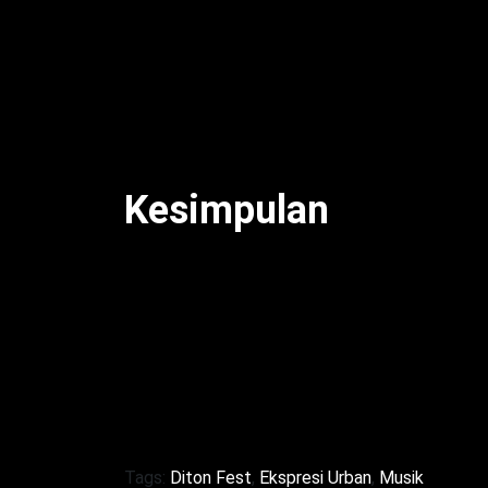
itu, kenali gejala serangan jantung: nyeri
baca juga: Gejala Serangan Jantung Pria Wa
saat nobar atau festival [web:5]. Meski be
[web:9]. Oleh karena itu, nikmati acara d
di tengah euforia.
Kesimpulan
Meriah! Diton Fest 2025: Ekspresi Urban
komunitas pada 12–14 September 2025. S
getarkan panggung, sementara aktivitas ot
peluncuran produk baru Diton dukung krea
harus jaga kesehatan jantung saat menikma
Dengan demikian,
Diton Fest 2025
jadi pa
Tags:
Diton Fest
,
Ekspresi Urban
,
Musik