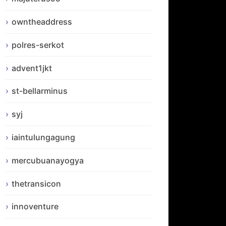
owntheaddress
polres-serkot
advent1jkt
st-bellarminus
syj
iaintulungagung
mercubuanayogya
thetransicon
innoventure