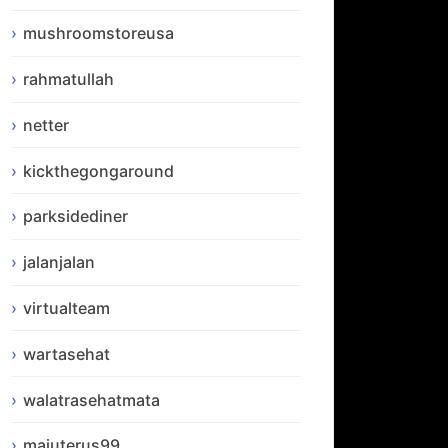
mushroomstoreusa
rahmatullah
netter
kickthegongaround
parksidediner
jalanjalan
virtualteam
wartasehat
walatrasehatmata
majuterus99