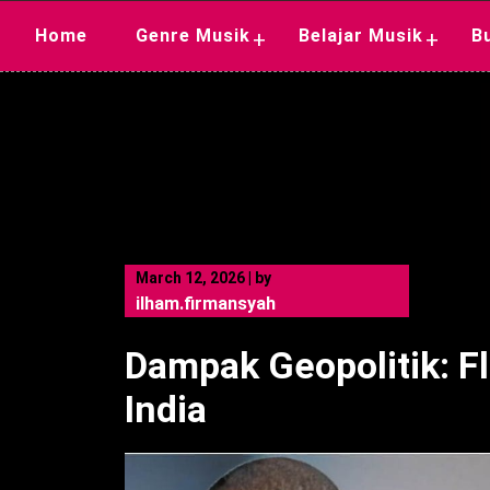
Skip
Home
Genre Musik
Belajar Musik
B
+
+
to
content
March 12, 2026
|
by
ilham.firmansyah
Dampak Geopolitik: Fl
India