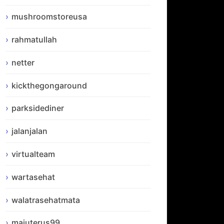
mushroomstoreusa
rahmatullah
netter
kickthegongaround
parksidediner
jalanjalan
virtualteam
wartasehat
walatrasehatmata
majuterus99