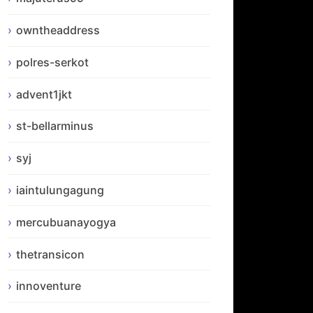
owntheaddress
polres-serkot
advent1jkt
st-bellarminus
syj
iaintulungagung
mercubuanayogya
thetransicon
innoventure