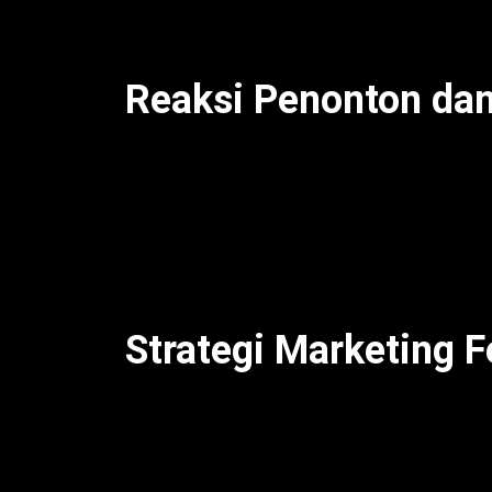
panggung.
Reaksi Penonton dan
Kejutan ini segera menyebar di internet
oleh penonton. Tagar terkait langsung men
penggemar memuji chemistry keduanya d
banyak kolaborasi dari mereka di masa 
sebagai salah satu penampilan terbaik Co
Strategi Marketing F
Kehadiran Billie Eilish di panggung bersam
promosi yang cerdas oleh penyelenggara fe
seperti ini tidak hanya meningkatkan pop