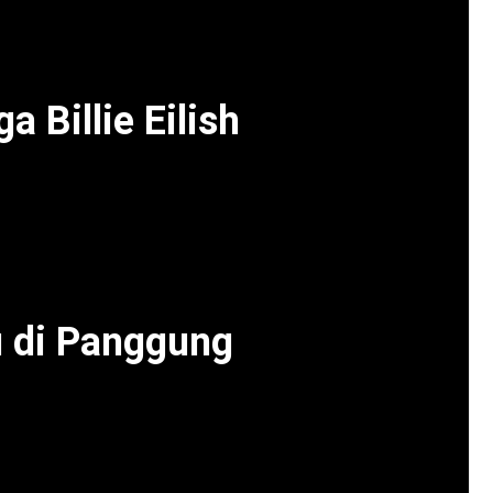
kehadiran dua bintang besar ini, Coachella 2026
 Billie Eilish
alah satu hitsnya, para penonton terkejut saat
g. Kemunculan ini tidak ada dalam jadwal dan
hasnya yang memukau, Eilish menambah warna
sudah memukau dari awal.
 di Panggung
a menggemparkan para penonton di tempat, tapi
Penampilan duet mereka menjadi salah satu
val ini. Tidak hanya karena perpaduan suara
i dan chemistry yang mereka tampilkan di atas