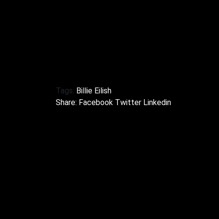
acara dan memperluas jangkauan audiens.
strategis yang menguntungkan karier m
memperluas fanbase dan meningkatkan ko
juga mencatatkan Coachella dalam sejar
kejutan-kejutan yang tak terlupakan.
Tags:
Billie Eilish
Share:
Facebook
Twitter
Linkedin