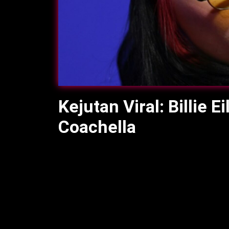
Kejutan Viral: Billie E
Coachella
Evil-world.com
– Kejutan duet
Billie Eilis
salah satu momen paling berkesan dalam s
Billie Eilish membuat kejutan besar di 
bersama Justin Bieber, menciptakan mome
Kemunculan mendadak ini menghebohkan