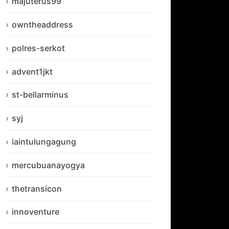
majuterus99
owntheaddress
polres-serkot
advent1jkt
st-bellarminus
syj
iaintulungagung
mercubuanayogya
thetransicon
innoventure