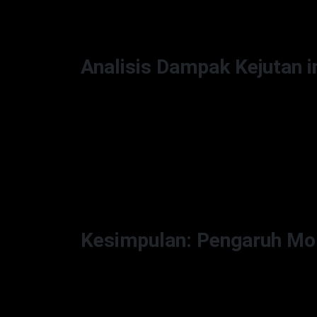
bagi sponsor dan mitra bisnis. Kehadiran
eksposur dan daya tarik ke Coachella.
Analisis Dampak Kejutan i
Dari perspektif industri musik, kejutan ini 
kolaborasi dengan nama besar seperti Ju
kalangan penggemar Bieber. Sebaliknya, ba
sedang naik daun dapat memperkuat posi
kolaboratif dalam penampilan live ini bi
depan.
Kesimpulan: Pengaruh Mo
Kejutan duet Billie Eilish dan Justin Bie
paling berkesan dalam sejarah festival i
menggarisbawahi pentingnya penampilan 