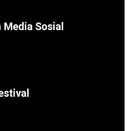
 Media Sosial
 dengan banyaknya unggahan video yang diambil
jadi tren di Twitter dan Instagram. Para
an menyatakan harapan untuk melihat lebih
depan. Beberapa bahkan menyebut momen ini
achella sepanjang sejarah.
estival
a Justin Bieber bisa jadi bagian dari strategi
stival. Di era digital saat ini, momen kejutan
ularitas acara, tetapi juga menambah daya tarik