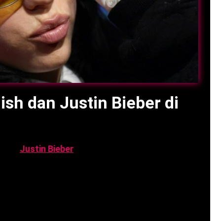
ilish dan Justin Bieber di
h
dan
Justin Bieber
di Coachella 2026 menyajikan
ejarah festival ini.
panggung Coachella 2026 dengan bergabung
n yang segera menjadi viral di seluruh dunia.
 para penggemar dan menambah daya tarik