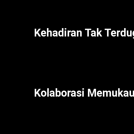
festival musik terkenal tersebut. Dengan 
menjadi sorotan utama di dunia hiburan.
Kehadiran Tak Terduga
Ketika Justin Bieber mulai menyanyikan s
Billie Eilish tiba-tiba muncul ke panggun
sungguh tidak terduga. Dengan suara k
tersendiri pada penampilan Bieber yang 
Kolaborasi Memukau
Pertemuan dua ikon musik ini tidak hany
juga mencuri perhatian di media sosial. 
momen paling banyak dibicarakan di festi
mereka yang harmonis, tetapi juga energ