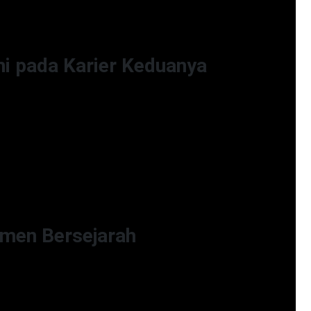
 dua bintang besar ini membawa lebih banyak
ni pada Karier Keduanya
jelas bermanfaat bagi kedua artis. Bagi Billie Eilish,
stin Bieber bisa mendongkrak popularitasnya di
gi Bieber, berkolaborasi dengan Eilish yang
sinya di ranah musik modern. Keberhasilan
sa membuka pintu untuk proyek kolaborasi di masa
men Bersejarah
ber di Coachella 2026 menyajikan salah satu momen
ni. Kemunculan mendadak mereka menjadi viral,
tak terduga dalam meningkatkan daya tarik