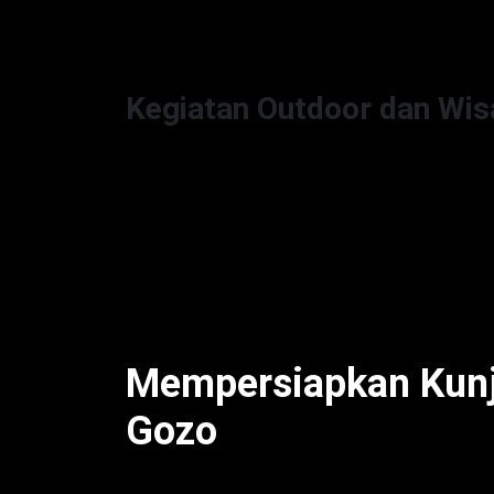
Selain itu, Gozo juga menawarkan situs ar
menawan yang membawa pengunjung men
Kegiatan Outdoor dan Wis
Bagi para pecinta alam, Malta dan Gozo
dan berpetualang. Aktivitas seperti men
wajib yang bisa dilakukan untuk menikma
yang tidak kalah menakjubkan. Taman nasi
menjadi daya tarik tersendiri bagi mere
flora serta fauna lokal.
Mempersiapkan Kunj
Gozo
Bagi yang berencana mengunjungi Malta 