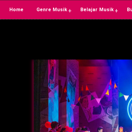
Skip
Home
Genre Musik
Belajar Musik
B
+
+
to
content