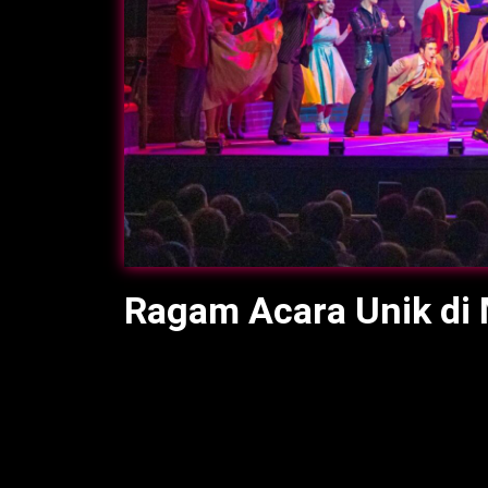
Ragam Acara Unik di 
Evil-world.com
– Bagi yang berencana m
mempersiapkan perjalanan dengan baik.
Minggu ini, Malta dan Gozo menawarkan 