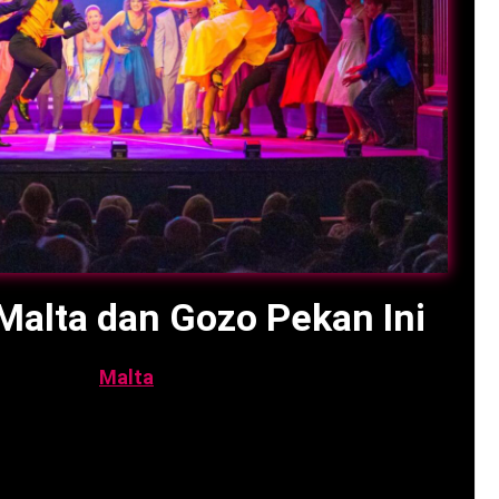
Malta dan Gozo Pekan Ini
engunjungi
Malta
dan Gozo
, penting untuk
berbagai acara menarik yang sayang untuk