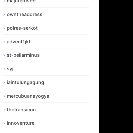
majuterus99
owntheaddress
polres-serkot
advent1jkt
st-bellarminus
syj
iaintulungagung
mercubuanayogya
thetransicon
innoventure