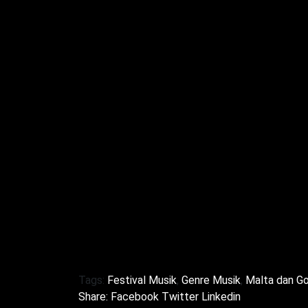
perjalanan dengan baik. Pastikan untuk 
ingin dikunjungi dan mengatur jadwal aga
yang tersedia. Pengunjung juga disarankan
dengan penduduk setempat guna mendapa
yang ramah dan hangat.
Minggu ini adalah saat yang tepat untuk
pilihan kegiatan budaya, seni, dan petua
antara sejarah, seni, dan alam, para w
terasa lengkap dan memuaskan. Jadi, ap
seni, atau pecinta alam, kedua pulau in
orang. Mengunjungi Malta dan Gozo akan 
meninggalkan kesan mendalam serta kein
Tags:
Festival Musik
,
Genre Musik
,
Malta dan G
Share:
Facebook
Twitter
Linkedin