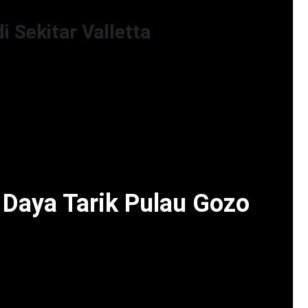
i Sekitar Valletta
i sejumlah acara budaya lain yang berlangsung
t menikmati berbagai pameran seni dan
yang memberikan wawasan mendalam tentang
berikan kesempatan untuk memahami lebih dalam
riasi dan unik. Pengunjung juga dapat menikmati
 bersejarah yang tersebar di berbagai sudut kota.
Daya Tarik Pulau Gozo
 keindahan alam yang memikat. Pulau ini dikenal
i tebing-tebing menjulang hingga pantai berpasir
ngi Gozo akan menikmati kegiatan luar ruangan
 mendaki di jalur-jalur alam yang menakjubkan.