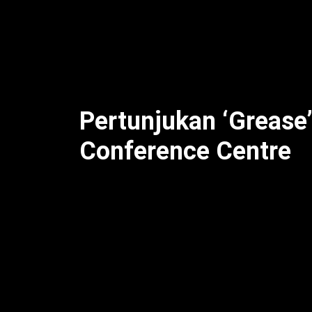
dilewatkan. Dari pertunjukan teater hingg
menyambut para pengunjung dengan penga
yang paling dinantikan adalah pagelaran m
Mediterranean Conference Centre, Vallet
yang kaya, Malta dan Gozo adalah tujuan 
Pertunjukan ‘Grease’
Conference Centre
Pertunjukan musikal ‘Grease’, produksi d
minggu ini. Acara yang akan berlangsung d
Conference Centre, Valletta, menjanjika
yang diiringi musik klasik. Menghadirka
memastikan bahwa audiens dapat merasa
dipancarkan oleh cerita populer ini. V
acara ini, menjadikannya salah satu perhe