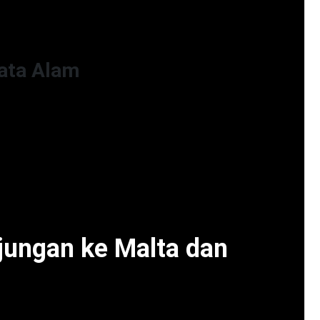
keologi serta gereja-gereja dengan arsitektur
garungi masa lalu.
ata Alam
 menyediakan kesempatan emas untuk menjelajah
dayung, bersepeda, dan menyelam menjadi hal
ti keindahan bawah laut serta keeksotisan alam
onal dan cagar alam di kedua pulau ini juga
ka yang ingin menikmati ketenangan dan keindahan
ungan ke Malta dan
dan Gozo, penting untuk mempersiapkan