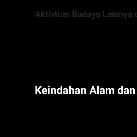
Aktivitas Budaya Lainnya d
Selain musikal ‘Grease’, Valletta memilik
sepanjang minggu. Para pengunjung dapa
pertunjukan teater, serta tur sejarah 
kekayaan sejarah Valletta. Hal ini mem
tentang warisan budaya Malta yang berva
kuliner lokal dan mengunjungi situs-situs
Keindahan Alam dan 
Tak hanya Valletta, Gozo pun menawarkan
akan lanskapnya yang dramatis, mulai dar
yang memukau. Wisatawan yang mengunju
yang menyegarkan, seperti snorkeling dan